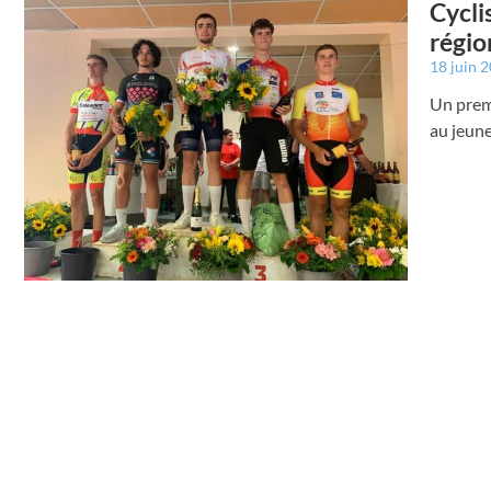
Cycli
régio
18 juin 
Un premi
au jeun