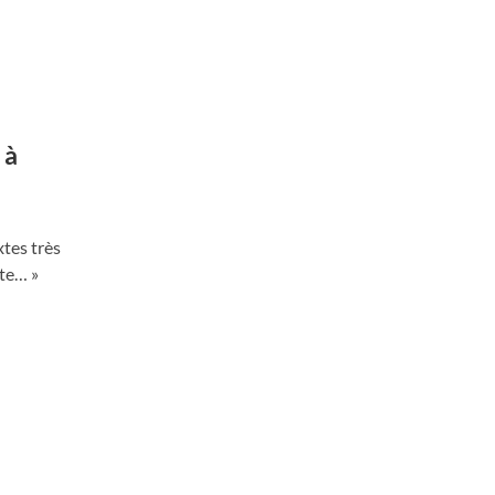
 à
xtes très
rte… »