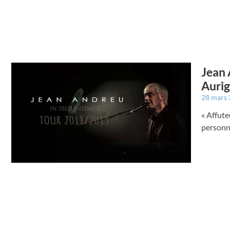
Jean 
Auri
28 mars
« Affute
personne