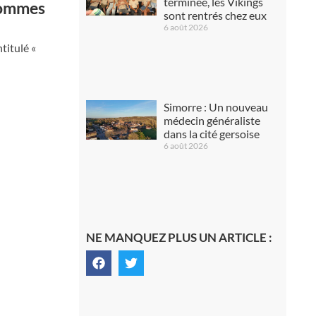
terminée, les Vikings
’hommes
sont rentrés chez eux
6 août 2026
titulé «
Simorre : Un nouveau
médecin généraliste
dans la cité gersoise
6 août 2026
NE MANQUEZ PLUS UN ARTICLE :