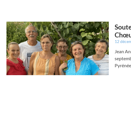
Soute
Chœu
12 déce
Jean An
septembr
Pyrénées