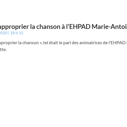
approprier la chanson à l’EHPAD Marie-Anto
 2020
18 h 15
pproprier la chanson », tel était le pari des animatrices de l’EHPAD
tte.