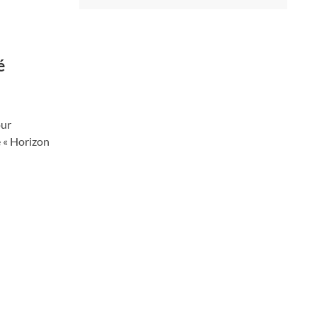
é
our
e « Horizon