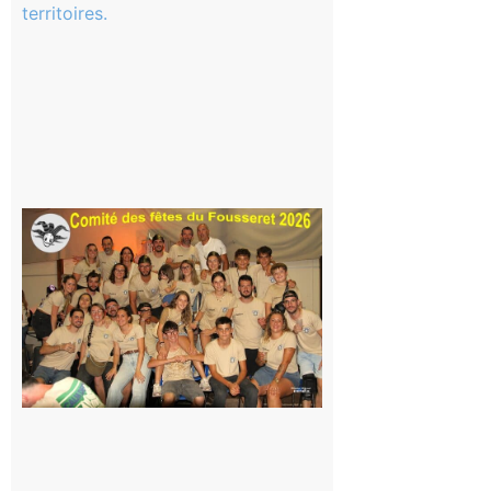
scolaire ?
Même pas
peur, avec
la Maison
de la
Famille
itinérante
7 août 2026
Le
Fousseret :
la Fête de
la Saint-
Pierre est
terminée,
les Vikings
sont
rentrés
chez eux
6 août 2026