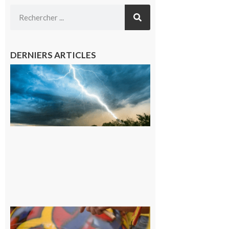
DERNIERS ARTICLES
09/08/26 :
Vigilance
météorologique
orange pour
orages sur le
département de
la Haute-
Garonne
9 août 2026
Latoue :
Initiation