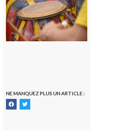
à la
batucada,
pour
apprendre
les
rythmes
brésiliens
avec
Lacunapa
9 août 2026
NE MANQUEZ PLUS UN ARTICLE :