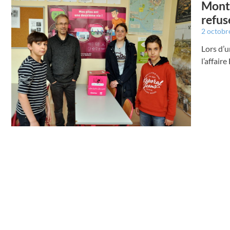
Montr
refuse
2 octobr
Lors d’u
l’affair