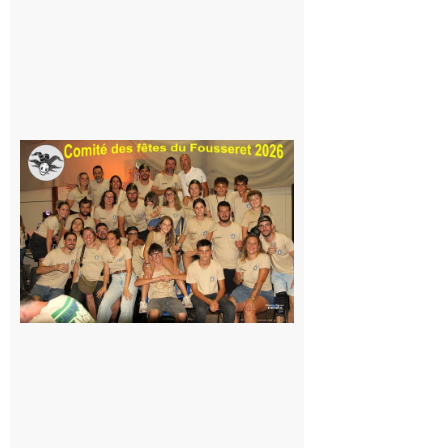
peur, avec
la Maison
de la
Famille
itinérante
7 août 2026
Le
Fousseret :
la Fête de
la Saint-
Pierre est
terminée,
les Vikings
sont
rentrés
chez eux
6 août 2026