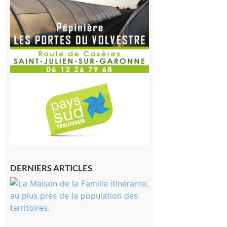
DERNIERS ARTICLES
Castelnau-
Magnoac :
La rentrée
scolaire ?
Même pas