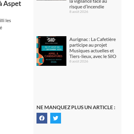
la vigilance face au
 à Aspet
risque d’incendie
8 août 2026
li les
té
Aurignac : La Cafetière
participe au projet
Musiques actuelles et
Tiers-lieux, avec le SilO
8 août 2026
NE MANQUEZ PLUS UN ARTICLE :