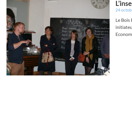
L’ins
24 octo
Le Bois 
initiate
Economi