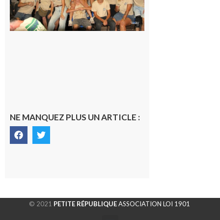
les Vikings
sont
rentrés
chez eux
6 août 2026
NE MANQUEZ PLUS UN ARTICLE :
© 2021
PETITE RÉPUBLIQUE
ASSOCIATION LOI 1901