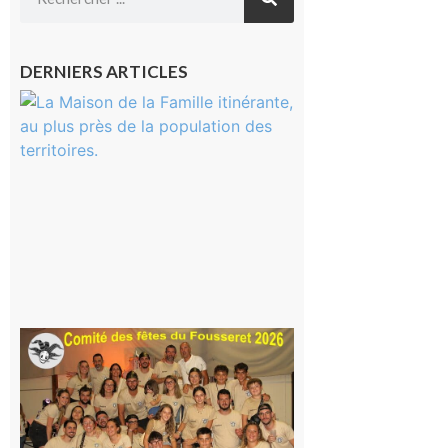
DERNIERS ARTICLES
Castelnau-
Magnoac :
La rentrée
scolaire ?
Même pas
peur, avec
la Maison
de la
Famille
itinérante
7 août 2026
Le
Fousseret :
la Fête de
la Saint-
Pierre est
terminée,