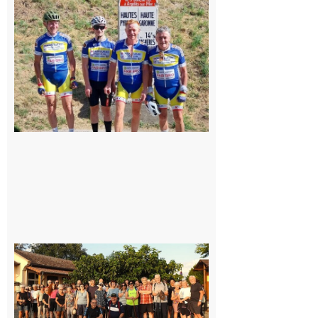
: Les sorties
du
Montréjeau
cyclo club
8 août 2026
Saint-
Araille :
la
dernière
rando à
la