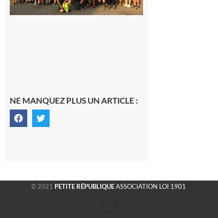
fraîche
de la
saison
était à
Cazac
8 août
2026
NE MANQUEZ PLUS UN ARTICLE :
© 2021
PETITE RÉPUBLIQUE
ASSOCIATION LOI 1901