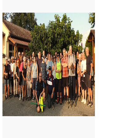
Saint-
Araille :
la
dernière
rando à
la
fraîche
de la
saison
était à
Cazac
8 août 2026