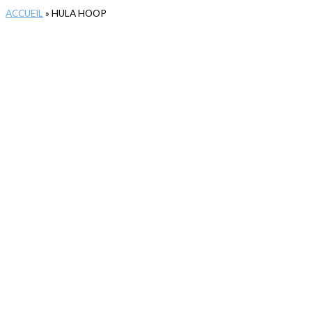
ACCUEIL
»
HULA HOOP