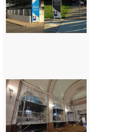
Pas de
célébration
du 15 août
cette année
à l’Aouach
7 août 2026