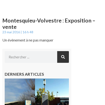
Montesquieu-Volvestre : Exposition –
vente
23 mai 2016
16 h 48
Un évènement à ne pas manquer
DERNIERS ARTICLES
Mairie de
Carbonne
recrute :
Cuisinier·ère
7 août 2026