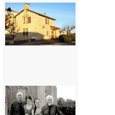
Franquevielle
: La fête au
village !
7 août 2026
Rieux-
Volvestre
« Canaletto »
en concert !
7 août 2026