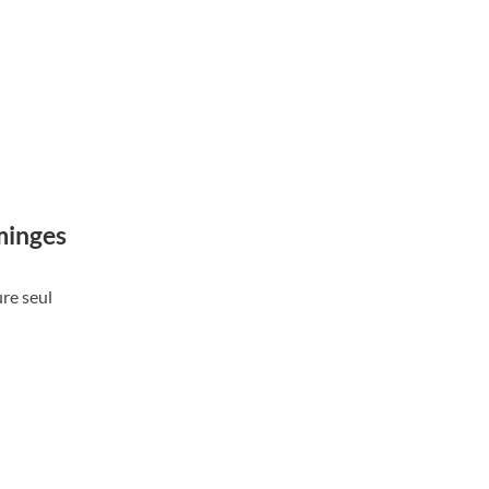
minges
ure seul