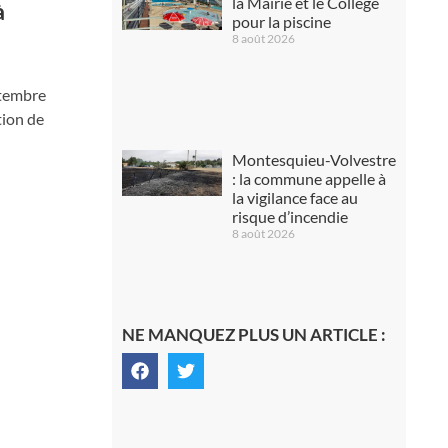
la Mairie et le Collège
à
pour la piscine
8 août 2026
ptembre
tion de
Montesquieu-Volvestre
: la commune appelle à
la vigilance face au
risque d’incendie
8 août 2026
NE MANQUEZ PLUS UN ARTICLE :