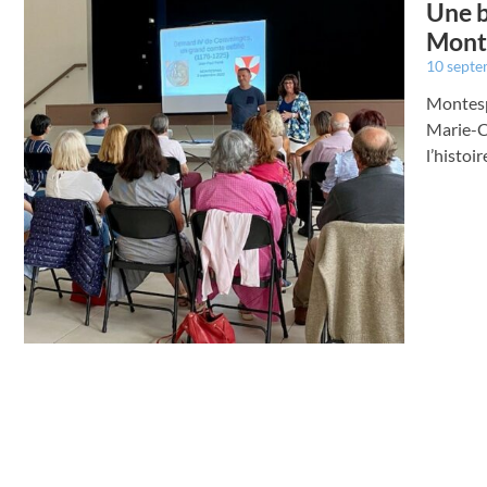
Une b
Mont
10 sept
Montesp
Marie-C
l’histo