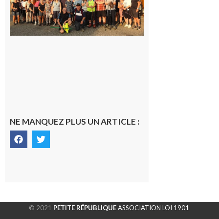
dernière
rando à
la
fraîche
de la
saison
était à
Cazac
8 août
2026
NE MANQUEZ PLUS UN ARTICLE :
© 2021
PETITE RÉPUBLIQUE
ASSOCIATION LOI 1901