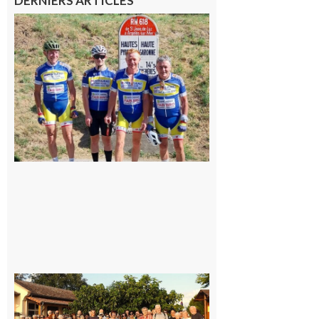
DERNIERS ARTICLES
Montréjeau
: Les sorties
du
Montréjeau
cyclo club
8 août 2026
Saint-
Araille :
la