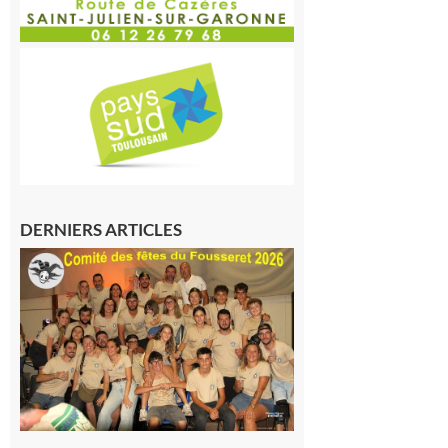
DERNIERS ARTICLES
Le
Fousseret :
la Fête de
la Saint-
Pierre est
terminée,
les Vikings
sont
rentrés
chez eux
6 août 2026