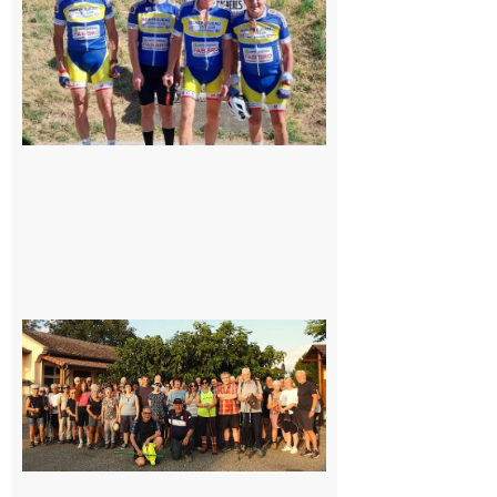
cyclo club
8 août 2026
Saint-
Araille :
la
dernière
rando à
la
fraîche
de la