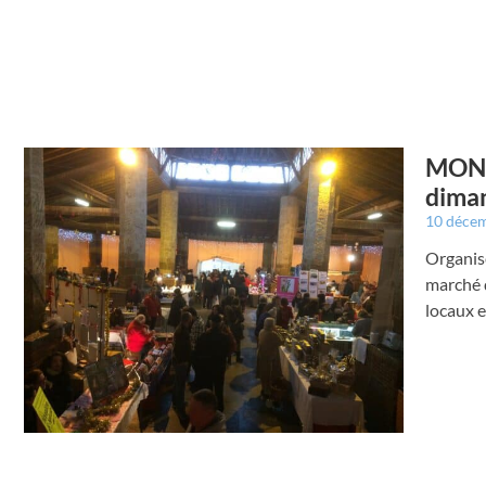
​MON
diman
10 déce
Organis
marché 
locaux e