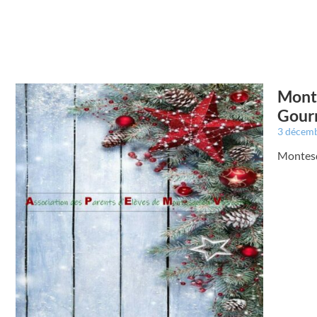
Monte
Gour
3 décem
Montesqu