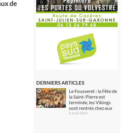
aux de
DERNIERS ARTICLES
Le Fousseret : la Fête de
la Saint-Pierre est
terminée, les Vikings
sont rentrés chez eux
6 août 2026