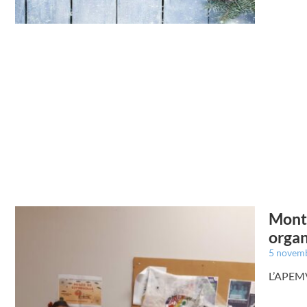
Monte
organ
5 novem
L’APEMV