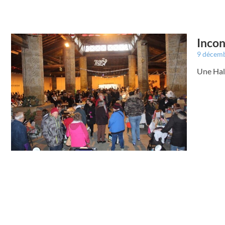
Incon
9 décem
Une Hal