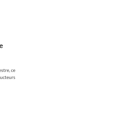
e
stre, ce
ducteurs