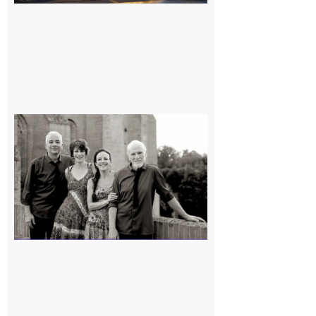
Rieux-
Volvestre
« Canaletto »
en concert !
7 août 2026