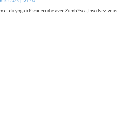
embre 2023
13 h 00
m et du yoga à Escanecrabe avec Zumb’Esca, inscrivez-vous.