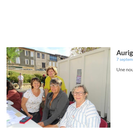
Aurig
7 septe
Une nou