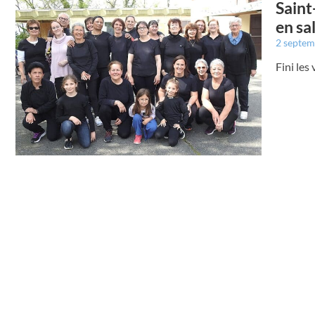
Saint
en sa
2 septe
Fini les