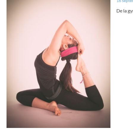
16 sept
De la gy