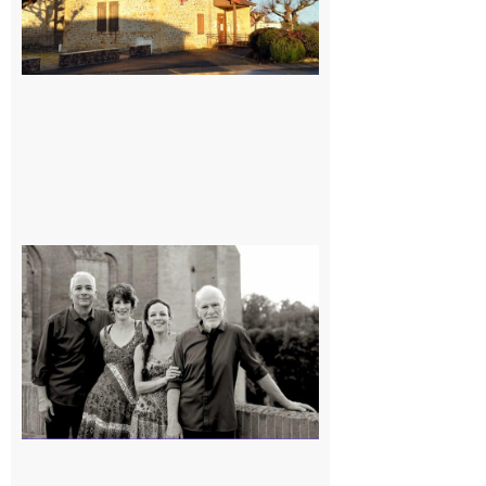
Rieux-
Volvestre
« Canaletto »
en concert !
7 août 2026