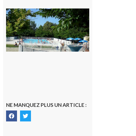
Une soirée
festive en
nocturne à
la piscine
municipale
de Rieux-
Volvestre.
7 août 2026
NE MANQUEZ PLUS UN ARTICLE :