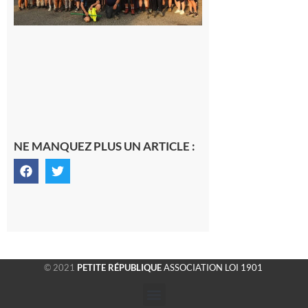
la
fraîche
de la
saison
était à
Cazac
8 août
2026
NE MANQUEZ PLUS UN ARTICLE :
© 2021
PETITE RÉPUBLIQUE
ASSOCIATION LOI 1901