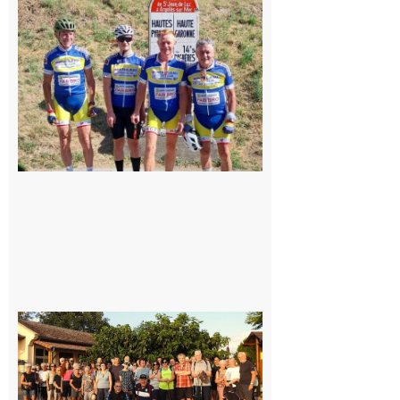
: Les sorties
du
Montréjeau
cyclo club
8 août 2026
Saint-
Araille :
la
dernière
rando à