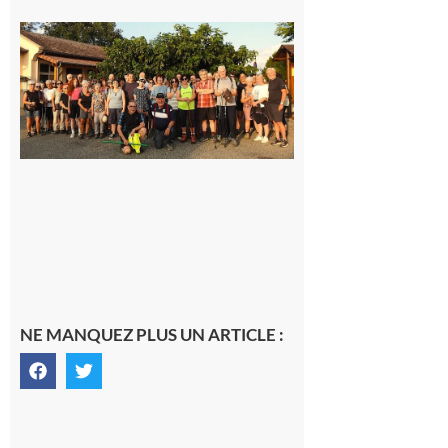
Saint-
Araille :
la
dernière
rando à
la
fraîche
de la
saison
était à
Cazac
8 août
2026
NE MANQUEZ PLUS UN ARTICLE :