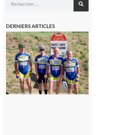
DERNIERS ARTICLES
Montréjeau
: Les sorties
du
Montréjeau
cyclo club
8 août 2026