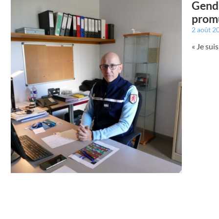
Genda
promu
2 août 2
« Je sui