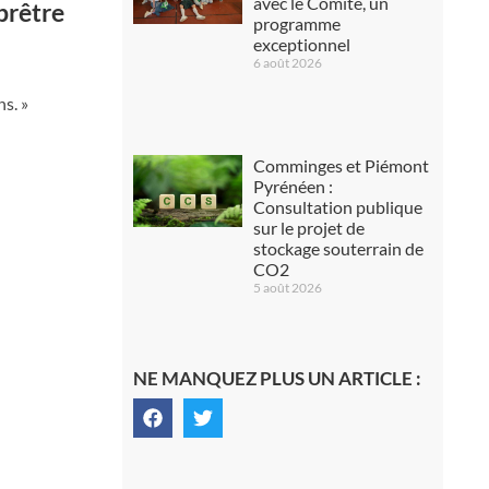
avec le Comité, un
prêtre
programme
exceptionnel
6 août 2026
s. »
Comminges et Piémont
Pyrénéen :
Consultation publique
sur le projet de
stockage souterrain de
CO2
5 août 2026
NE MANQUEZ PLUS UN ARTICLE :