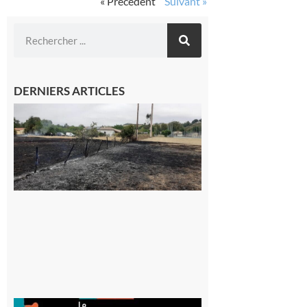
« Précédent
Suivant »
DERNIERS ARTICLES
Montesquieu-
Volvestre : la
commune
appelle à la
vigilance face
au risque
d’incendie
8 août 2026
Aurignac