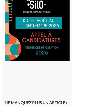
: La
Cafetière
participe
au projet
Musiques
actuelles
et Tiers-
lieux,
avec le
SilO
8 août 2026
NE MANQUEZ PLUS UN ARTICLE :