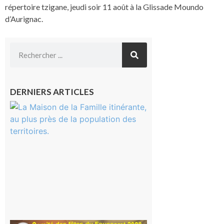
répertoire tzigane, jeudi soir 11 août à la Glissade Moundo
d’Aurignac.
DERNIERS ARTICLES
Castelnau-
Magnoac :
La rentrée
scolaire ?
Même pas
peur, avec
la Maison
de la
Famille
itinérante
7 août 2026