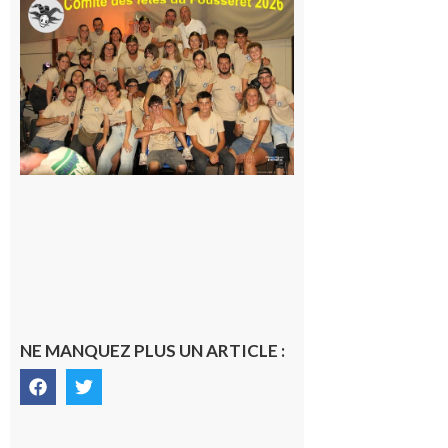
Le
Fousseret :
la Fête de
la Saint-
Pierre est
terminée,
les Vikings
sont
rentrés
chez eux
6 août 2026
NE MANQUEZ PLUS UN ARTICLE :