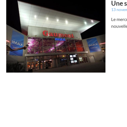
Une s
13 nove
Le merc
nouvelle