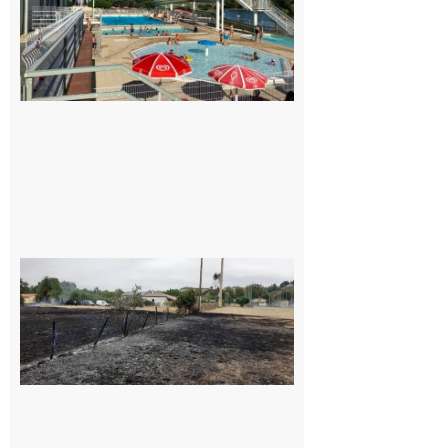
Mairie et le
Collège
pour la
piscine
8 août 2026
Montesquieu-
Volvestre : la
commune
appelle à la
vigilance face
au risque
d’incendie
8 août 2026