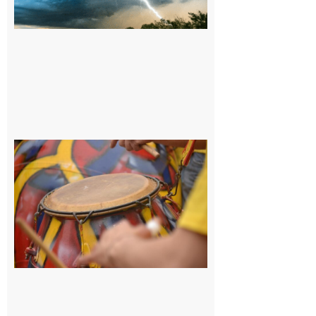
orages sur le
département de
la Haute-
Garonne
9 août 2026
Latoue :
Initiation
à la
batucada,
pour
apprendre
les
rythmes
brésiliens
avec
Lacunapa
9 août 2026