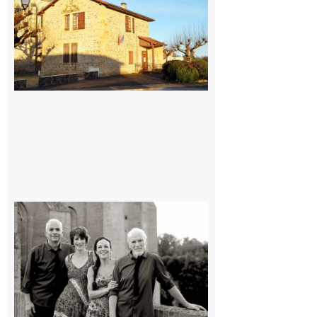
village !
7 août 2026
Rieux-
Volvestre
« Canaletto »
en concert !
7 août 2026