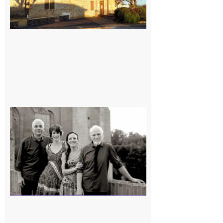
Rieux-
Volvestre
« Canaletto »
en concert !
7 août 2026