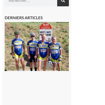
DERNIERS ARTICLES
Montréjeau
: Les sorties
du
Montréjeau
cyclo club
8 août 2026