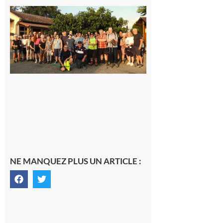
Saint-
Araille :
la
dernière
rando à
la
fraîche
de la
saison
était à
Cazac
8 août
2026
NE MANQUEZ PLUS UN ARTICLE :