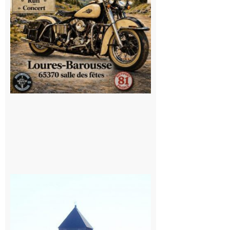
Saint
Bertrand de
Comminges
: 1ère
édition du
village des