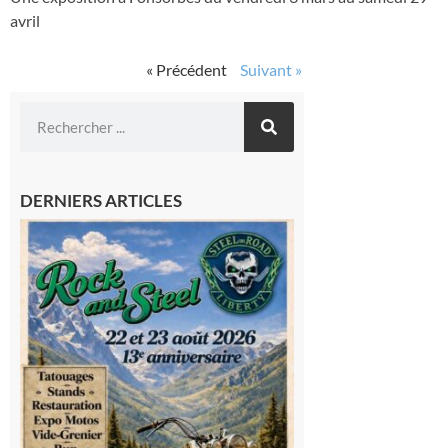
avril
« Précédent
Suivant »
DERNIERS ARTICLES
Loures-
Barousse :
Rock and
Steel : de
belles
mécaniques,
du rock, de
la
convivialité!
9 août 2026