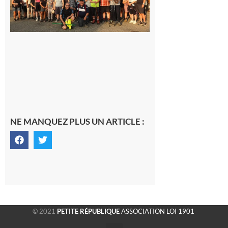
rando à
la
fraîche
de la
saison
était à
Cazac
8 août
2026
NE MANQUEZ PLUS UN ARTICLE :
© 2021
PETITE RÉPUBLIQUE
ASSOCIATION LOI 1901