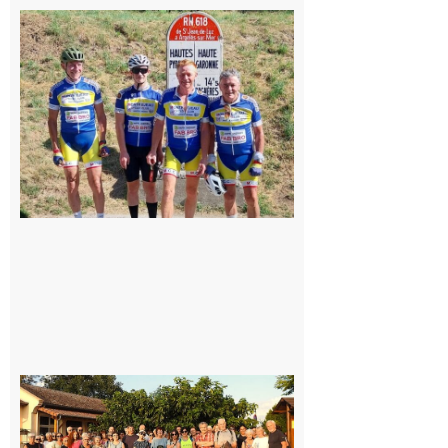
Montréjeau
: Les sorties
du
Montréjeau
cyclo club
8 août 2026
Saint-
Araille :
la
dernière