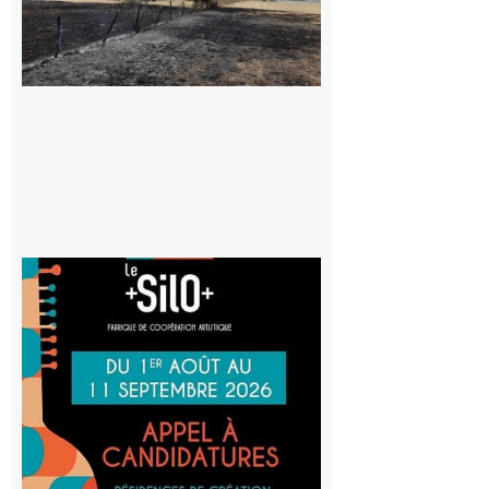
appelle à la
vigilance face
au risque
d’incendie
8 août 2026
Aurignac
: La
Cafetière
participe
au projet
Musiques
actuelles
et Tiers-
lieux,
avec le
SilO