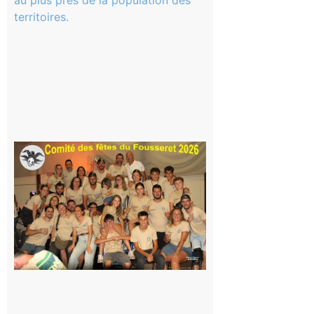
La rentrée
scolaire ?
Même pas
peur, avec
la Maison
de la
Famille
itinérante
7 août 2026
Le
Fousseret :
la Fête de
la Saint-
Pierre est
terminée,
les Vikings
sont
rentrés
chez eux
6 août 2026