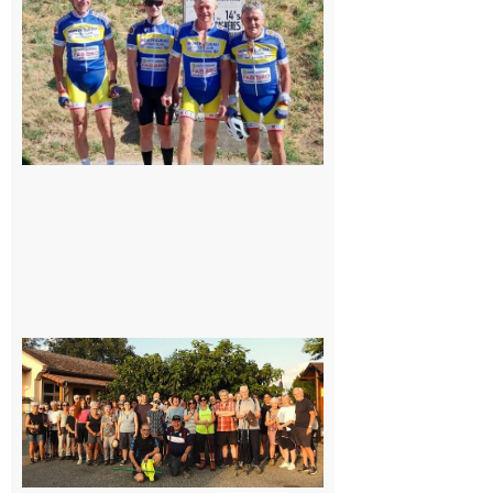
Montréjeau
cyclo club
8 août 2026
Saint-
Araille :
la
dernière
rando à
la
fraîche