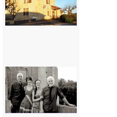
Rieux-
Volvestre
« Canaletto »
en concert !
7 août 2026