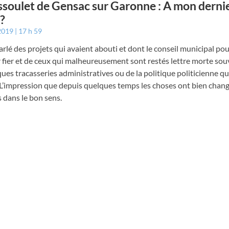
ssoulet de Gensac sur Garonne : A mon derni
?
 2019
17 h 59
 parlé des projets qui avaient abouti et dont le conseil municipal po
fier et de ceux qui malheureusement sont restés lettre morte sou
ues tracasseries administratives ou de la politique politicienne q
 L’impression que depuis quelques temps les choses ont bien chang
 dans le bon sens.