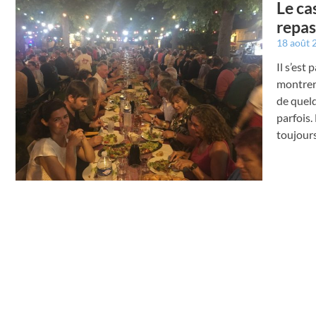
Le ca
repas
18 août
Il s’est
montrer 
de quelq
parfois.
toujours