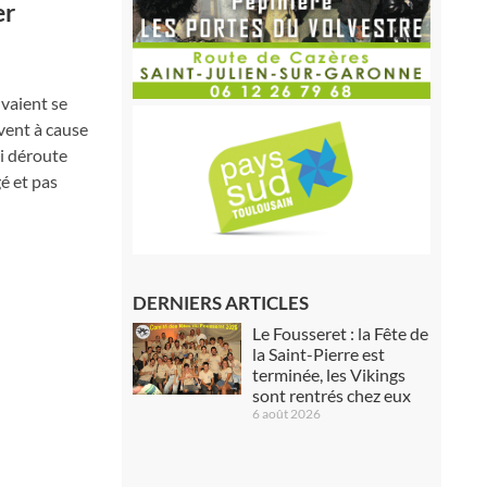
er
uvaient se
vent à cause
ui déroute
é et pas
DERNIERS ARTICLES
Le Fousseret : la Fête de
la Saint-Pierre est
terminée, les Vikings
sont rentrés chez eux
6 août 2026