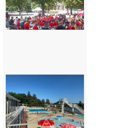
Gascona
de
Luchon
c’est la
fête de
tous !
Dès le
vendredi
14 août
au soir.
8 août
2026
Boulogne-
sur-Gesse :
Une
convention
entre la
Mairie et
le Collège
pour la
piscine
8 août 2026