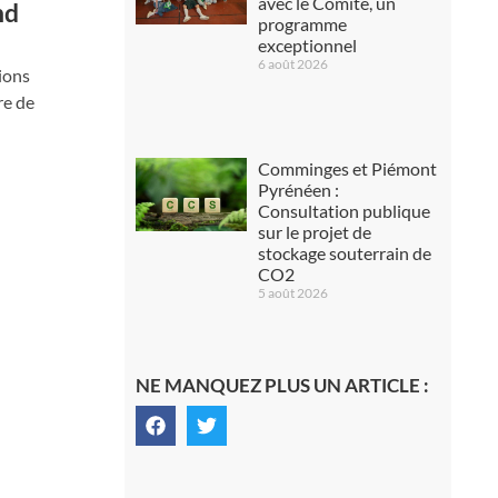
avec le Comité, un
nd
programme
exceptionnel
6 août 2026
tions
re de
Comminges et Piémont
Pyrénéen :
Consultation publique
sur le projet de
stockage souterrain de
CO2
5 août 2026
NE MANQUEZ PLUS UN ARTICLE :