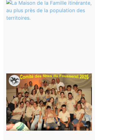
Castelnau-
Magnoac :
La rentrée
scolaire ?
Même pas
peur, avec
la Maison
de la
Famille
itinérante
7 août 2026
Le
Fousseret :
la Fête de
la Saint-
Pierre est
terminée,
les Vikings
sont
rentrés
chez eux
6 août 2026