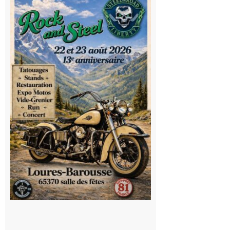
Barousse :
Rock and
Steel : de
belles
mécaniques,
du rock, de
la
convivialité!
9 août 2026