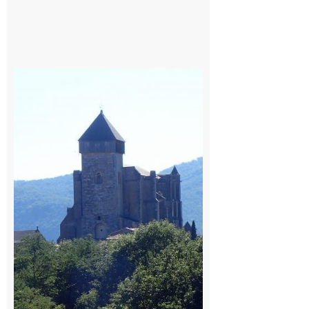
Saint
Bertrand de
Comminges
: 1ère
édition du
village des
patrimoines
du
Comminges
9 août 2026