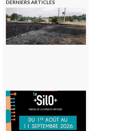
DERNIERS ARTICLES
Montesquieu-
Volvestre : la
commune
appelle à la
vigilance face
au risque
d’incendie
8 août 2026
Aurignac
: La
Cafetière
participe
au projet
Musiques
actuelles