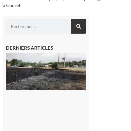
à Couret
DERNIERS ARTICLES
Montesquieu-
Volvestre : la
commune
appelle à la
vigilance face
au risque
d’incendie
8 août 2026