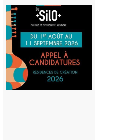
Aurignac
: La
Cafetière
participe
au projet
Musiques
actuelles
et Tiers-
lieux,
avec le
SilO
8 août 2026