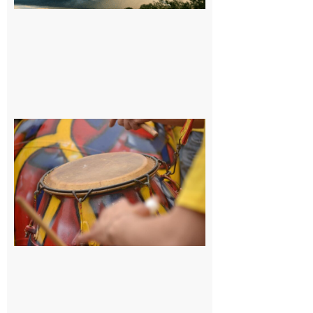
la Haute-
Garonne
9 août 2026
Latoue :
Initiation
à la
batucada,
pour
apprendre
les
rythmes
brésiliens
avec
Lacunapa
9 août 2026