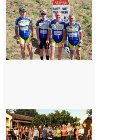
: Les sorties
du
Montréjeau
cyclo club
8 août 2026
Saint-
Araille :
la
dernière
rando à