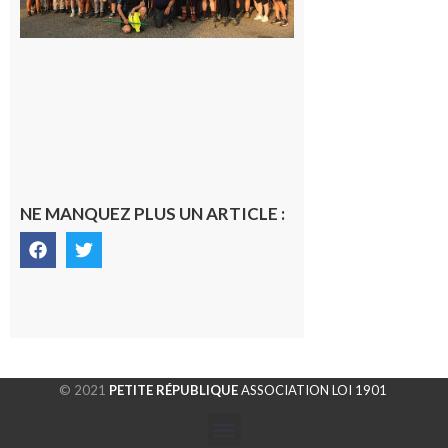
la
fraîche
de la
saison
était à
Cazac
8 août
2026
NE MANQUEZ PLUS UN ARTICLE :
© 2021
PETITE RÉPUBLIQUE
ASSOCIATION LOI 1901