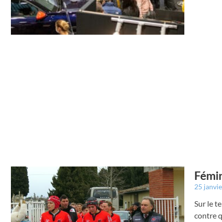
Fémin
25 janvi
Sur le t
contre q