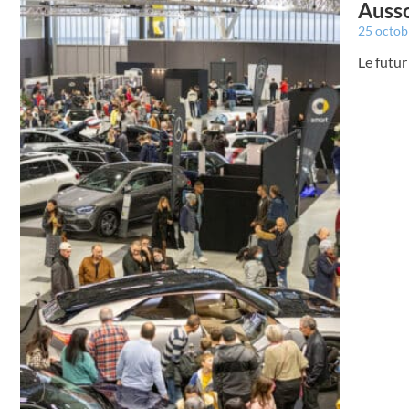
Ausso
25 octo
Le futur