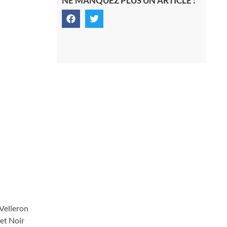
NE MANQUEZ PLUS UN ARTICLE :
 Velleron
 et Noir