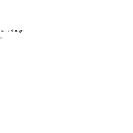
 nos « Rouge
e