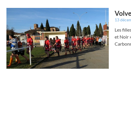
Volve
13 déce
Les fil
et Noir 
Carbonn