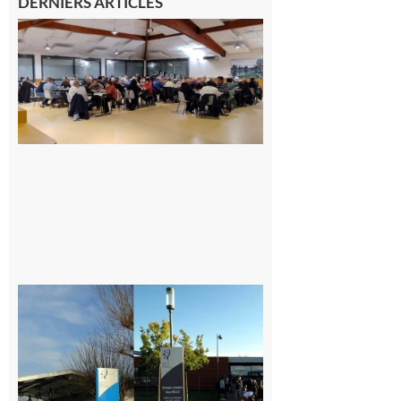
DERNIERS ARTICLES
Gourdan-
Polignan :
Geste
solidaire de
l’association
de belote
envers les
sinistrés
des
incendies
7 août 2026
Mairie de
Carbonne
recrute :
Cuisinier·ère
7 août 2026