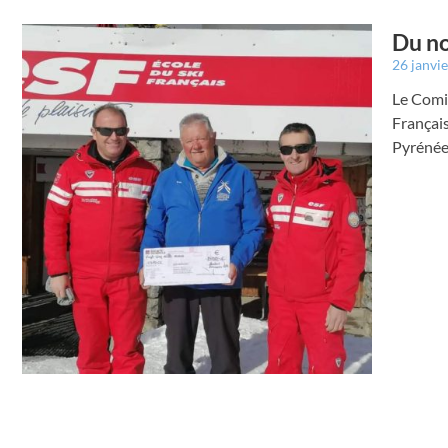
Du no
26 janvi
Le Comit
Français
Pyrénée